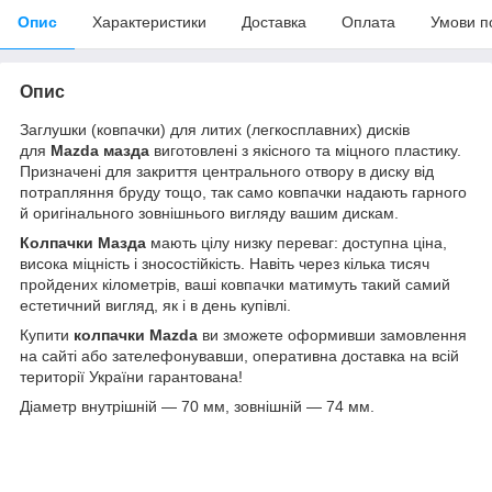
Опис
Характеристики
Доставка
Оплата
Умови п
Опис
Заглушки (ковпачки) для литих (легкосплавних) дисків
для
Mazda мазда
виготовлені з якісного та міцного пластику.
Призначені для закриття центрального отвору в диску від
потрапляння бруду тощо, так само ковпачки надають гарного
й оригінального зовнішнього вигляду вашим дискам.
Колпачки Мазда
мають цілу низку переваг: доступна ціна,
висока міцність і зносостійкість. Навіть через кілька тисяч
пройдених кілометрів, ваші ковпачки матимуть такий самий
естетичний вигляд, як і в день купівлі.
Купити
колпачки
Mazda
ви зможете оформивши замовлення
на сайті або зателефонувавши, оперативна доставка на всій
території України гарантована!
Діаметр внутрішній — 70 мм, зовнішній — 74 мм.