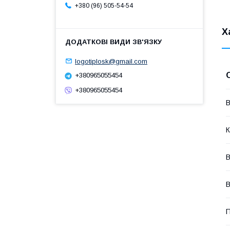
+380 (96) 505-54-54
Х
logotiplosk@gmail.com
+380965055454
+380965055454
В
К
В
В
П