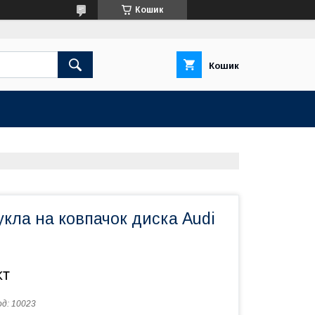
Кошик
Кошик
кла на ковпачок диска Audi
кт
од:
10023