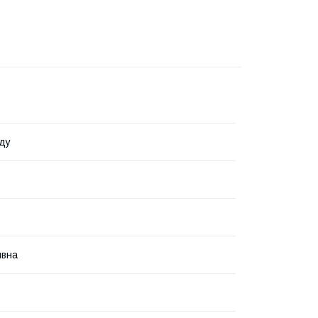
ду
ивна