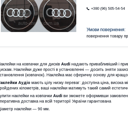
+380 (96) 505-54-54
повернення товару п
аклейки на ковпачки для дисків
Audi
надають привабливіший і при
искам. Наклейки дуже прості в установленні — досить зняти захисн
становлення (ковпачок). Наклейка має сферичну основу для кращо
Наклейки Аудіо
мають цілу низку переваг: доступна ціна, висока міц
ройдених кілометрів, ваші наклейки матимуть такий самий естетичний
упити наклейки на ковпачки
Audi
ви зможете оформивши замовленн
перативна доставка на всій території України гарантована
іаметр наклейки — 90 мм.