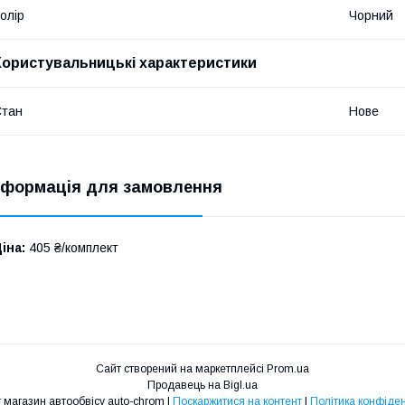
олір
Чорний
Користувальницькі характеристики
Стан
Нове
нформація для замовлення
іна:
405 ₴/комплект
Сайт створений на маркетплейсі
Prom.ua
Продавець на Bigl.ua
Інтернет магазин автообвісу auto-chrom |
Поскаржитися на контент
|
Політика конфіден