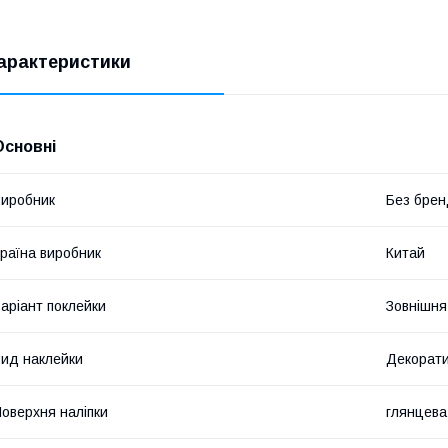
арактеристики
Основні
иробник
Без брен
раїна виробник
Китай
аріант поклейки
Зовнішня
ид наклейки
Декорат
оверхня наліпки
глянцева