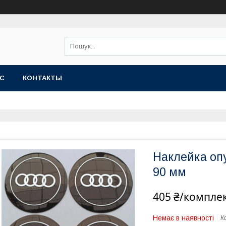
АС
КОНТАКТЫ
Наклейка опу
90 мм
405 ₴/компле
Немає в наявності
К