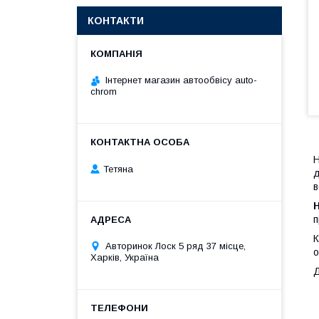
КОНТАКТИ
Інтернет магазин автообвісу auto-
chrom
Н
Тетяна
д
в
п
К
Авторинок Лоск 5 ряд 37 місце,
о
Харків, Україна
Д