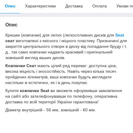
Опис
Характеристики
Доставка
Оплата
Умови п
Опис
Кришки (ковпачки) для литих (легкосплавних дисків для
Seat
сеат
виготовлені з якісного і міцного пластику. Призначені для
закриття центрального отвори в диску від попадання бруду і т.
д., так само ковпачки надають красивий і оригінальний
зовнішній вигляд ваших дисків.
Ковпачки Сеат
мають цілий ряд переваг: доступна ціна,
висока міцність і зносостійкість. Навіть через кілька тисяч
пройдених кілометрів, ваші ковпачки будуть виглядати
настільки ж естетично, як і в день покупки.
Купити
ковпачки
Seat
ви зможете оформивши замовлення
на сайті або зателефонувавши по телефону, оперативна
доставка по всій території України гарантована!
Діаметр внутрішній - 56 мм, зовнішній - 60 мм.