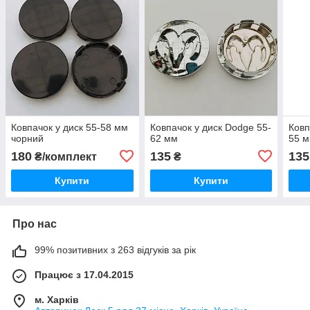
Ковпачок у диск 55-58 мм
Ковпачок у диск Dodge 55-
Ковп
чорний
62 мм
55 
180
135
135
₴/комплект
₴
Купити
Купити
Про нас
99% позитивних з 263 відгуків за рік
Працює з 17.04.2015
м. Харків