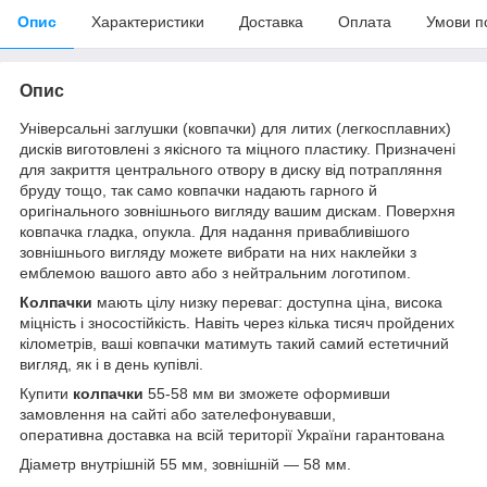
Опис
Характеристики
Доставка
Оплата
Умови п
Опис
Універсальні заглушки (ковпачки) для литих (легкосплавних)
дисків виготовлені з якісного та міцного пластику. Призначені
для закриття центрального отвору в диску від потрапляння
бруду тощо, так само ковпачки надають гарного й
оригінального зовнішнього вигляду вашим дискам. Поверхня
ковпачка гладка, опукла. Для надання привабливішого
зовнішнього вигляду можете вибрати на них наклейки з
емблемою вашого авто або з нейтральним логотипом.
Колпачки
мають цілу низку переваг: доступна ціна, висока
міцність і зносостійкість. Навіть через кілька тисяч пройдених
кілометрів, ваші ковпачки матимуть такий самий естетичний
вигляд, як і в день купівлі.
Купити
колпачки
55-58 мм
ви зможете оформивши
замовлення на сайті або зателефонувавши,
оперативна доставка на всій території України гарантована
Діаметр внутрішній 55 мм, зовнішній — 58 мм.