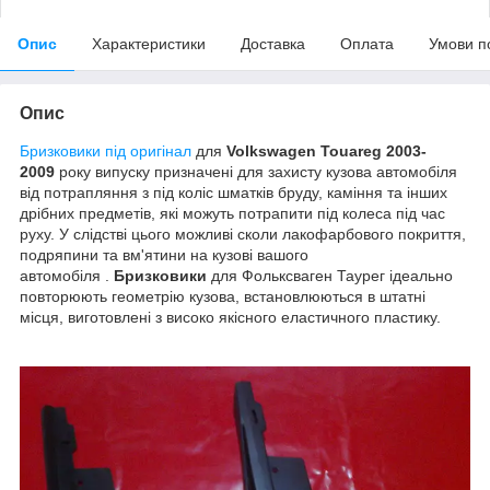
Опис
Характеристики
Доставка
Оплата
Умови п
Опис
Бризковики під оригінал
для
Volkswagen Touareg 2003-
2009
року випуску призначені для захисту кузова автомобіля
від потрапляння з під коліс шматків бруду, каміння та інших
дрібних предметів, які можуть потрапити під колеса під час
руху. У слідстві цього можливі сколи лакофарбового покриття,
подряпини та вм'ятини на кузові вашого
автомобіля .
Бризковики
для Фольксваген Таурег ідеально
повторюють геометрію кузова, встановлюються в штатні
місця, виготовлені з високо якісного еластичного пластику.