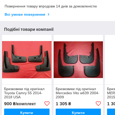
Повернення товару впродовж 14 днів за домовленістю
Всі умови повернення
Подібні товари компанії
Бризковики під оригінал
Бризковики під оригінал
Бриз
Toyota Camry 55 2014-
Mercedes Vito w639 2004-
MER
2018 USA
2009
201
900
1 305
1 3
₴/комплект
₴
Купити
Купити