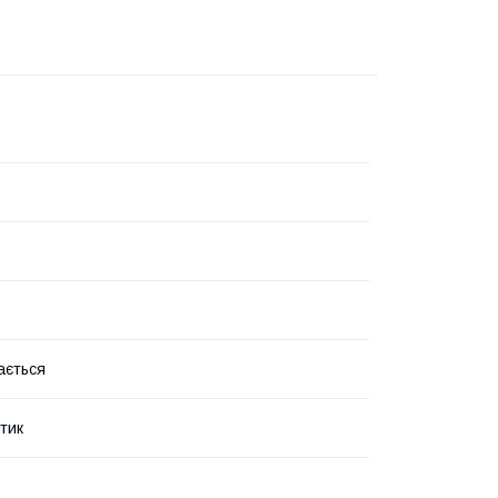
ається
тик