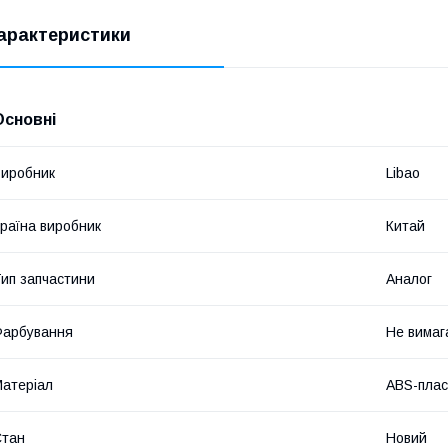
арактеристики
Основні
иробник
Libao
раїна виробник
Китай
ип запчастини
Аналог
Фарбування
Не вимаг
атеріал
ABS-плас
Стан
Новий