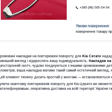
+380 (96) 505-54-54
повернення товару п
ромовані накладки на повторювачі повороту для
Kia Cerato
надад
овнішній вигляд і підкреслять вашу індивідуальність.
Накладки на
восторонній скотч, чудово поєднуються з іншими хромованими дет
ілометрів, ваша накладка матиме такий самий естетичний вигляд, як 
ей елемент тюнінгу досить простий у монтажі — встановлюються н
упити окантовку повторювачів повороту для Кіа Церато
ви зможете
ателефонувавши, оперативна доставка на всій території України г