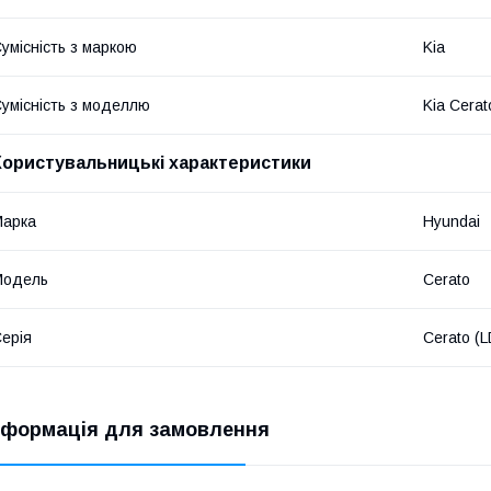
умісність з маркою
Kia
умісність з моделлю
Kia Cerat
Користувальницькі характеристики
Марка
Hyundai
Модель
Cerato
ерія
Cerato (
нформація для замовлення