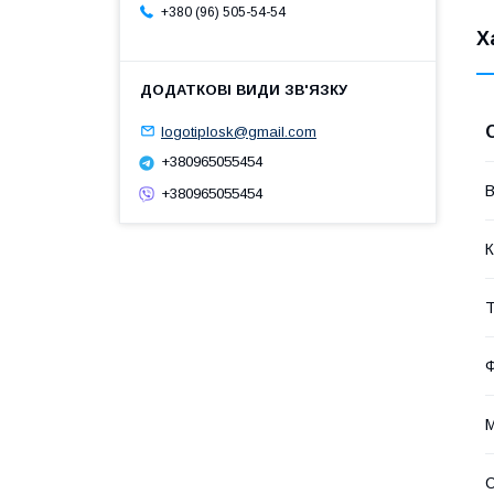
+380 (96) 505-54-54
Х
logotiplosk@gmail.com
+380965055454
В
+380965055454
К
Т
М