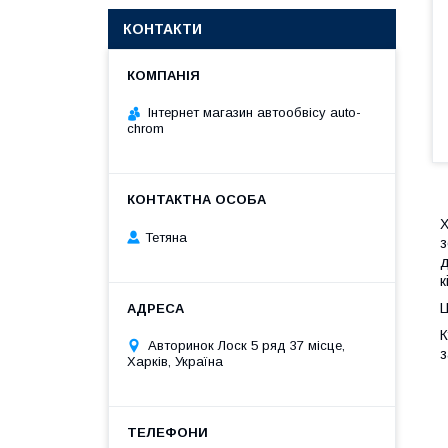
КОНТАКТИ
Інтернет магазин автообвісу auto-
chrom
Х
Тетяна
з
д
к
Ц
К
Авторинок Лоск 5 ряд 37 місце,
з
Харків, Україна