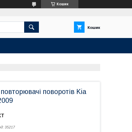
Кошик
Кошик
повторювачі поворотів Kia
2009
кт
од:
35217