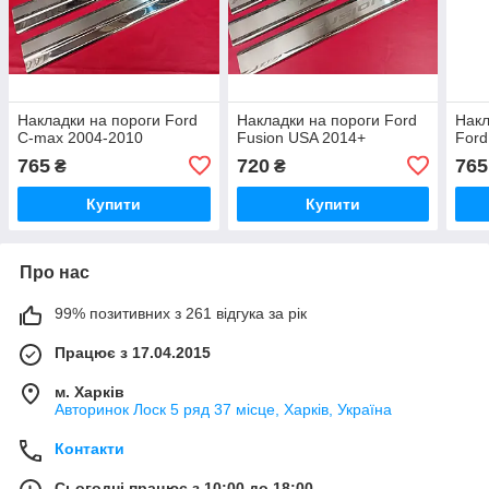
Накладки на пороги Ford
Накладки на пороги Ford
Накл
C-max 2004-2010
Fusion USA 2014+
Ford
765
720
765
₴
₴
Купити
Купити
Про нас
99% позитивних з 261 відгука за рік
Працює з 17.04.2015
м. Харків
Авторинок Лоск 5 ряд 37 місце, Харків, Україна
Контакти
Сьогодні працює з 10:00 до 18:00