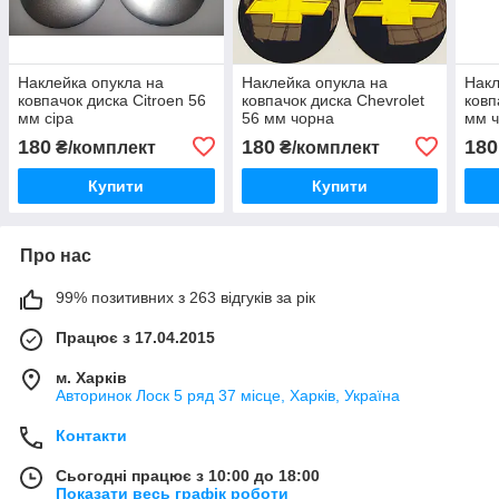
Наклейка опукла на
Наклейка опукла на
Накл
ковпачок диска Citroen 56
ковпачок диска Chevrolet
ковп
мм сіра
56 мм чорна
мм 
180
180
180
₴/комплект
₴/комплект
Купити
Купити
Про нас
99% позитивних з 263 відгуків за рік
Працює з 17.04.2015
м. Харків
Авторинок Лоск 5 ряд 37 місце, Харків, Україна
Контакти
Сьогодні працює з 10:00 до 18:00
Показати весь графік роботи