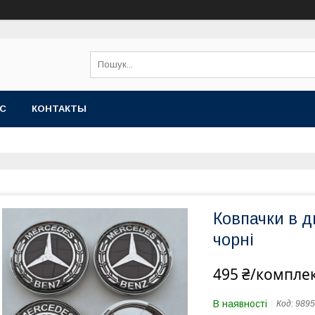
АС
КОНТАКТЫ
Ковпачки в д
чорні
495 ₴/компле
В наявності
Код:
9895