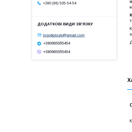
м
+380 (96) 505-54-54
к
т
о
logotiplosk@gmail.com
Д
+380965055454
+380965055454
Х
К