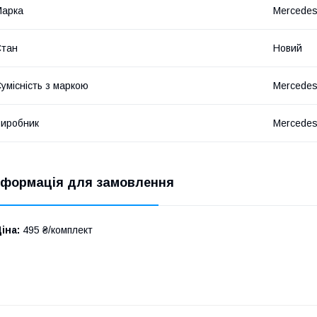
Марка
Mercede
Стан
Новий
умісність з маркою
Mercede
иробник
Mercede
нформація для замовлення
іна:
495 ₴/комплект