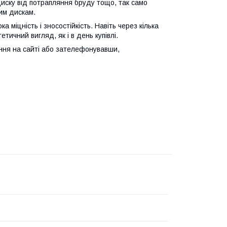
диску від потрапляння бруду тощо, так само
им дискам.
а міцність і зносостійкість. Навіть через кілька
тичний вигляд, як і в день купівлі.
ня на сайті або зателефонувавши,