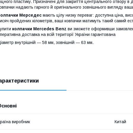
іцного пластику. Призначені для закриття центрального отвору в 
овпачки надають гарного й оригінального зовнішнього вигляду ваш
Колпачки Мерседес
мають цілу низку переваг: доступна ціна, висок
исяч пройдених кілометрів, ваші ковпачки матимуть такий самий есте
Купити
колпачки
Mercedes Benz
ви зможете оформивши замовлен
перативна доставка на всій території України гарантована
іаметр внутрішній — 58 мм, зовнішній — 63 мм.
арактеристики
Основні
раїна виробник
Китай