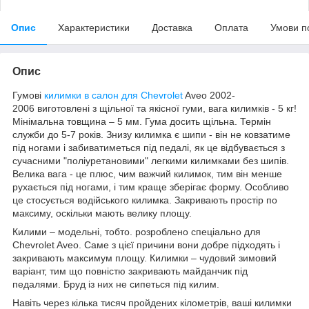
Опис
Характеристики
Доставка
Оплата
Умови п
Опис
Гумові
килимки в салон для Chevrolet
Aveo 2002-
2006 виготовлені з щільної та якісної гуми, вага килимків - 5 кг!
Мінімальна товщина – 5 мм. Гума досить щільна. Термін
служби до 5-7 років. Знизу килимка є шипи - він не ковзатиме
під ногами і забиватиметься під педалі, як це відбувається з
сучасними "поліуретановими" легкими килимками без шипів.
Велика вага - це плюс, чим важчий килимок, тим він менше
рухається під ногами, і тим краще зберігає форму. Особливо
це стосується водійського килимка. Закривають простір по
максиму, оскільки мають велику площу.
Килими – модельні, тобто. розроблено спеціально для
Chevrolet Aveo. Саме з цієї причини вони добре підходять і
закривають максимум площу. Килимки – чудовий зимовий
варіант, тим що повністю закривають майданчик під
педалями. Бруд із них не сипеться під килим.
Навіть через кілька тисяч пройдених кілометрів, ваші килимки