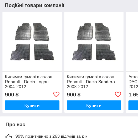
Подібні товари компанії
Килимки гумові в салон
Килимки гумові в салон
Авто
Renault - Dacia Logan
Renault - Dacia Sandero
DACI
2004-2012
2008-2012
2012
900
900
1 6
₴
₴
Купити
Купити
Про нас
99% позитивних з 263 відгуків за рік