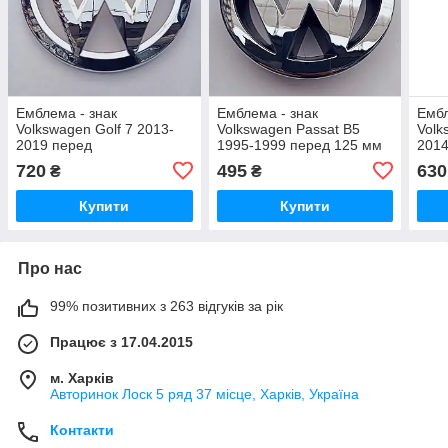
Емблема - знак
Емблема - знак
Ембл
Volkswagen Golf 7 2013-
Volkswagen Passat B5
Volk
2019 перед
1995-1999 перед 125 мм
2014
720
495
630
₴
₴
Купити
Купити
Про нас
99% позитивних з 263 відгуків за рік
Працює з 17.04.2015
м. Харків
Авторинок Лоск 5 ряд 37 місце, Харків, Україна
Контакти