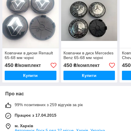
Ковпачки в диски Renault
Ковпачки в диск Mercedes
Ковп
65-68 мм чорні
Benz 65-68 мм чорні
Chev
450
450
450
₴/комплект
₴/комплект
Купити
Купити
Про нас
99% позитивних з 259 відгуків за рік
Працює з 17.04.2015
м. Харків
Авторинок Лоск 5 ряд 37 місце, Харків, Україна