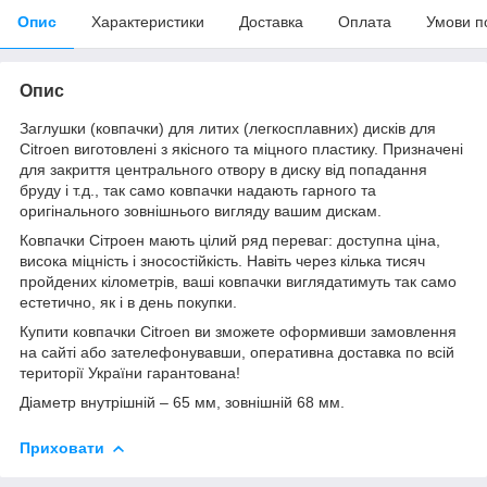
Опис
Характеристики
Доставка
Оплата
Умови п
Опис
Заглушки (ковпачки) для литих (легкосплавних) дисків для
Citroen виготовлені з якісного та міцного пластику. Призначені
для закриття центрального отвору в диску від попадання
бруду і т.д., так само ковпачки надають гарного та
оригінального зовнішнього вигляду вашим дискам.
Ковпачки Сітроен мають цілий ряд переваг: доступна ціна,
висока міцність і зносостійкість. Навіть через кілька тисяч
пройдених кілометрів, ваші ковпачки виглядатимуть так само
естетично, як і в день покупки.
Купити ковпачки Citroen ви зможете оформивши замовлення
на сайті або зателефонувавши, оперативна доставка по всій
території України гарантована!
Діаметр внутрішній – 65 мм, зовнішній 68 мм.
Приховати