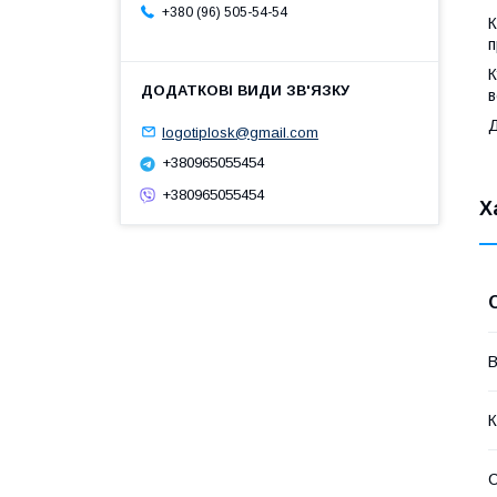
+380 (96) 505-54-54
К
п
К
в
Д
logotiplosk@gmail.com
+380965055454
+380965055454
Х
В
К