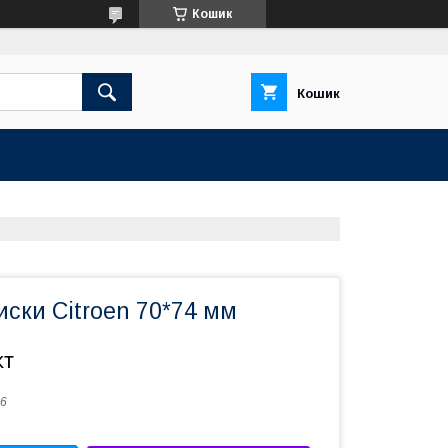
Кошик
Кошик
иски Citroen 70*74 мм
кт
6