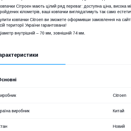
овпачки Сітроен мають цілий ряд переваг: доступна ціна, висока міцн
ройдених кілометрів, ваші ковпачки виглядатимуть так само естетичн
упити ковпачки Citroen ви зможете оформивши замовлення на сайт
сій території України гарантована!
іаметр внутрішній – 70 мм, зовнішній 74 мм.
арактеристики
Основні
иробник
Citroen
раїна виробник
Китай
Стан
Новий