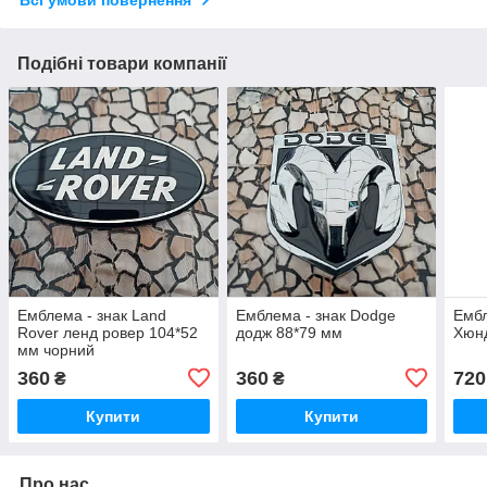
Всі умови повернення
Подібні товари компанії
Емблема - знак Land
Емблема - знак Dodge
Ембл
Rover ленд ровер 104*52
додж 88*79 мм
Хюн
мм чорний
360
360
720
₴
₴
Купити
Купити
Про нас