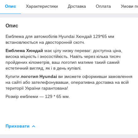
Опис
Характеристики
Доставка
Оплата
Умови п
Опис
Емблема для автомобілів Hyundai Хюндай 129*65 мм
встановлюється на двосторонній скотч.
Емблема Хюндай
має цілу низку переваг: доступна ціна,
висока міцність і зносостійкість. Навіть через кілька тисяч
пройдених кілометрів, ваш логотип матиме такий самий
естетичний вигляд, як і в день купівлі.
Купити
логотип Hyundai
ви зможете оформивши замовлення
на сайті або зателефонувавши, оперативна доставка на всій
території України гарантована!
Розмір емблеми — 129 * 65 мм.
Приховати