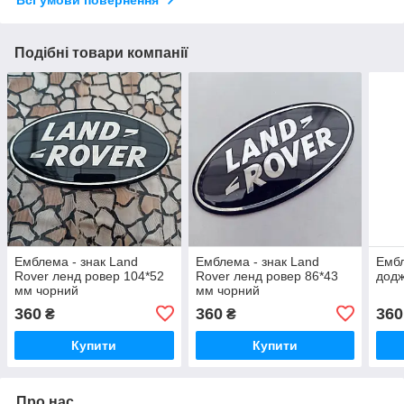
Всі умови повернення
Подібні товари компанії
Емблема - знак Land
Емблема - знак Land
Ембл
Rover ленд ровер 104*52
Rover ленд ровер 86*43
додж
мм чорний
мм чорний
360
360
360
₴
₴
Купити
Купити
Про нас