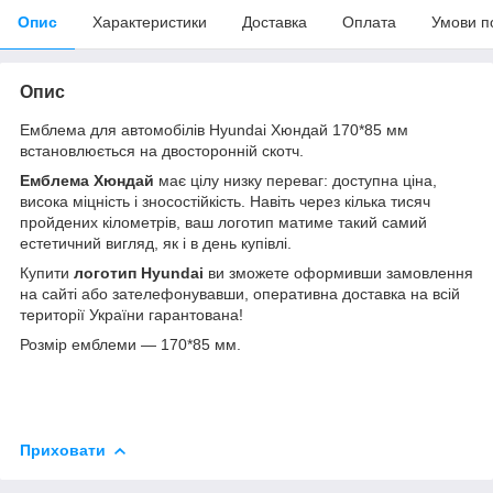
Опис
Характеристики
Доставка
Оплата
Умови п
Опис
Емблема для автомобілів Hyundai Хюндай 170*85 мм
встановлюється на двосторонній скотч.
Емблема Хюндай
має цілу низку переваг: доступна ціна,
висока міцність і зносостійкість. Навіть через кілька тисяч
пройдених кілометрів, ваш логотип матиме такий самий
естетичний вигляд, як і в день купівлі.
Купити
логотип Hyundai
ви зможете оформивши замовлення
на сайті або зателефонувавши, оперативна доставка на всій
території України гарантована!
Розмір емблеми — 170*85 мм.
Приховати