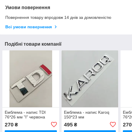
Умови повернення
Повернення товару впродовж 14 днів за домовленістю
Всі умови повернення
Подібні товари компанії
Емблема - напис TDI
Емблема - напис Karoq
Ембл
76*26 мм "I" червона
150*23 мм
76*2
270
495
270
₴
₴