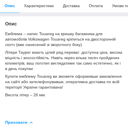
Опис
Характеристики
Доставка
Оплата
Умови п
Опис
Емблема – напис Touareg на кришку багажника для
автомобілів Volkswagen Touareg кріпиться на двосторонній
скотч (вже нанесений зі зворотного боку).
Літери Таурег мають цілий ряд переваг: доступна ціна, висока
міцність і зносостійкість. Навіть через кілька тисяч пройдених
кілометрів, ваш логотип виглядатиме так само естетично, як і
в день покупки.
Купити емблему Touareg ви зможете оформивши замовлення
на сайті або зателефонувавши, оперативна доставка по всій
території України гарантована!
Висота літер – 26 мм.
Приховати