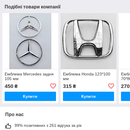
Подібні товари компанії
Емблема Mercedes задня
Емблема Honda 123*100
Ембл
105 мм
мм
70*8
450
315
270
₴
₴
Купити
Купити
Про нас
99% позитивних з 261 відгука за рік