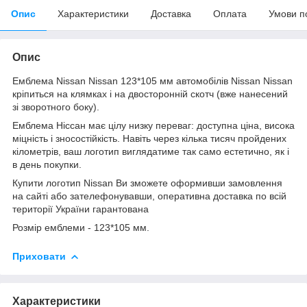
Опис
Характеристики
Доставка
Оплата
Умови п
Опис
Емблема Nissan Nissan 123*105 мм автомобілів Nissan Nissan
кріпиться на клямках і на двосторонній скотч (вже нанесений
зі зворотного боку).
Емблема Ніссан має цілу низку переваг: доступна ціна, висока
міцність і зносостійкість. Навіть через кілька тисяч пройдених
кілометрів, ваш логотип виглядатиме так само естетично, як і
в день покупки.
Купити логотип Nissan Ви зможете оформивши замовлення
на сайті або зателефонувавши, оперативна доставка по всій
території України гарантована
Розмір емблеми - 123*105 мм.
Приховати
Характеристики