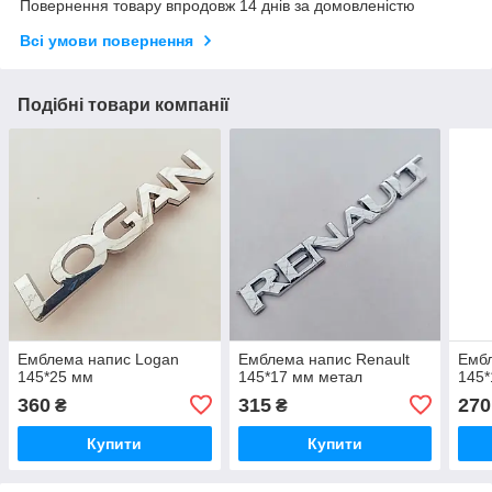
Повернення товару впродовж 14 днів за домовленістю
Всі умови повернення
Подібні товари компанії
Емблема напис Logan
Емблема напис Renault
Ембл
145*25 мм
145*17 мм метал
145*
360
315
270
₴
₴
Купити
Купити