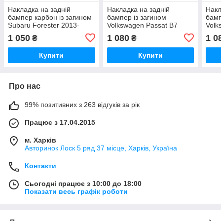
Накладка на задній
Накладка на задній
Накл
бампер карбон із загином
бампер із загином
бамп
Subaru Forester 2013-
Volkswagen Passat B7
Volk
2018
універсал
1 050
1 080
1 0
₴
₴
Купити
Купити
Про нас
99% позитивних з 263 відгуків за рік
Працює з 17.04.2015
м. Харків
Авторинок Лоск 5 ряд 37 місце, Харків, Україна
Контакти
Сьогодні працює з 10:00 до 18:00
Показати весь графік роботи