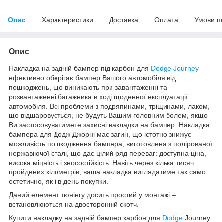
Опис
Характеристики
Доставка
Оплата
Умови п
Опис
Накладка на задній бампер під карбон для
Dodge Journey
ефективно оберігає бампер Вашого автомобіля від
пошкоджень, що виникають при завантаженні та
розвантаженні багажника в ході щоденної експлуатації
автомобіля. Всі проблеми з подряпинами, тріщинами, лаком,
що відшаровується, не будуть Вашим головним болем, якщо
Ви застосовуватимете захисні накладки на бампер. Накладка
бампера для Додж Джорні має загин, що істотно знижує
можливість пошкодження бампера, виготовлена з полірованої
нержавіючої сталі, що дає цілий ряд переваг: доступна ціна,
висока міцність і зносостійкість. Навіть через кілька тисяч
пройдених кілометрів, ваша накладка виглядатиме так само
естетично, як і в день покупки.
Даний елемент тюнінгу досить простий у монтажі –
встановлюються на двосторонній скотч.
Купити накладку на задній бампер карбон для
Dodge
Journey