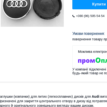
Купити
+380 (96) 505-54-54
повернення товару п
У компанії підключені
будь-який товар не п
аглушки (ковпачки) для литих (легкосплавних) дисків для
Audi
виго
ризначені для закриття центрального отвору в диску від потрапл
арного й оригінального зовнішнього вигляду вашим дискам.