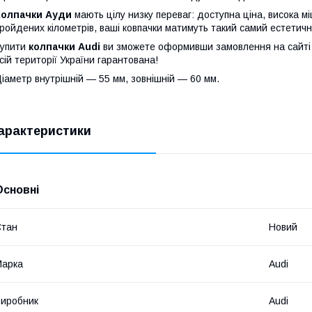
Колпачки Ауди
мають цілу низку переваг: доступна ціна, висока міц
ройдених кілометрів, ваші ковпачки матимуть такий самий естетичний
Купити
колпачки
Audi
ви зможете оформивши замовлення на сайті
сій території України гарантована!
іаметр внутрішній — 55 мм, зовнішній — 60 мм.
арактеристики
Основні
Стан
Новий
Марка
Audi
иробник
Audi