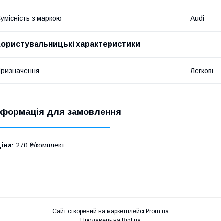
умісність з маркою
Audi
Користувальницькі характеристики
ризначення
Легкові
нформація для замовлення
іна:
270 ₴/комплект
Сайт створений на маркетплейсі
Prom.ua
Продавець на Bigl.ua