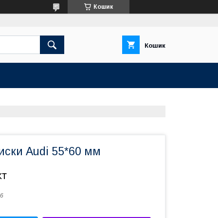
Кошик
Кошик
иски Audi 55*60 мм
кт
6