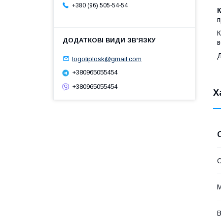
+380 (96) 505-54-54
п
в
Д
logotiplosk@gmail.com
+380965055454
+380965055454
Х
В