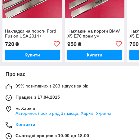
Накладки на пороги Ford
Накладки на пороги BMW
Накл
Fusion USA 2014+
X5 E70 преміум
X5 E
720
950
700
₴
₴
Купити
Купити
Про нас
99% позитивних з 263 відгуків за рік
Працює з 17.04.2015
м. Харків
Авторинок Лоск 5 ряд 37 місце, Харків, Україна
Контакти
Сьогодні працює з 10:00 до 18:00