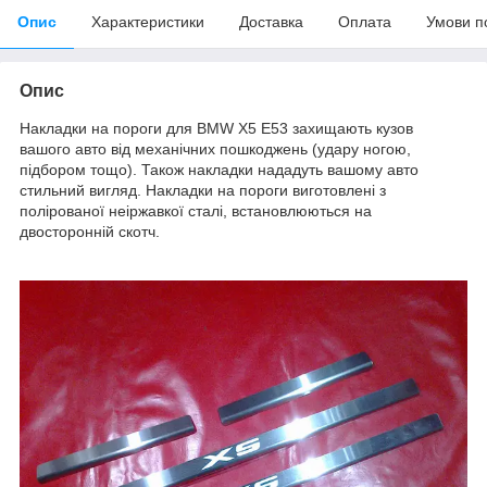
Опис
Характеристики
Доставка
Оплата
Умови п
Опис
Накладки на пороги для BMW X5 E53 захищають кузов
вашого авто від механічних пошкоджень (удару ногою,
підбором тощо). Також накладки нададуть вашому авто
стильний вигляд. Накладки на пороги виготовлені з
полірованої неіржавкої сталі, встановлюються на
двосторонній скотч.