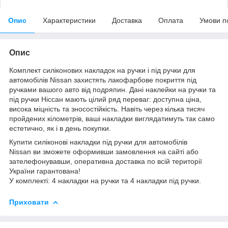
Опис
Характеристики
Доставка
Оплата
Умови п
Опис
Комплект силіконових накладок на ручки і під ручки для
автомобілів Nissan захистять лакофарбове покриття під
ручками вашого авто від подряпин. Дані наклейки на ручки та
під ручки Ніссан мають цілий ряд переваг: доступна ціна,
висока міцність та зносостійкість. Навіть через кілька тисяч
пройдених кілометрів, ваші накладки виглядатимуть так само
естетично, як і в день покупки.
Купити силіконові накладки під ручки для автомобілів
Nissan ви зможете оформивши замовлення на сайті або
зателефонувавши, оперативна доставка по всій території
України гарантована!
У комплекті: 4 накладки на ручки та 4 накладки під ручки.
Приховати