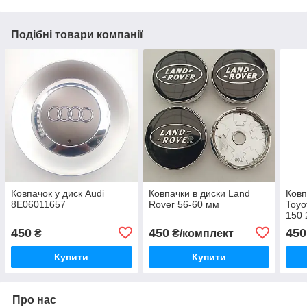
Подібні товари компанії
Ковпачок у диск Audi
Ковпачки в диски Land
Ковп
8E06011657
Rover 56-60 мм
Toyo
150 
450
450
450
₴
₴/комплект
Купити
Купити
Про нас