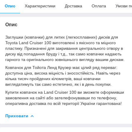
Опис
Характеристики
Доставка
Оплата
Умови п
Опис
Заглушки (ковпачки) для литих (легкосплавних) дисків для
Toyota Land Cruiser 100 виготовлені з якісного та міцного
пластику. Призначені для закривання центрального отвору в
диску від попадання бруду і т.д., так само ковпачки надають
гарного та оригінального зовнішнього вигляду вашим дискам.
Ковпачок для Тойота Ленд Крузер має цілий ряд переваг:
доступна ціна, висока міцність і зносостійкість. Навіть через
кілька тисяч пройдених кілометрів, ваші ковпачки
виглядатимуть так само естетично, як і в день покупки.
Купити ковпачок на Land Cruiser 100 ви зможете оформивши
замовлення на сайті або зателефонувавши по телефону,
оперативна доставка по всій території України гарантована!
Приховати