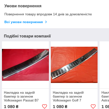
Умови повернення
Повернення товару впродовж 14 днів за домовленістю
Всі умови повернення
Подібні товари компанії
Накладка на задній
Накладка на задній
Накл
бампер із загином
бампер із загином
бамп
Volkswagen Passat B7
Volkswagen Golf 7
Astr
універсал
200
1 080
1 080
1 0
₴
₴