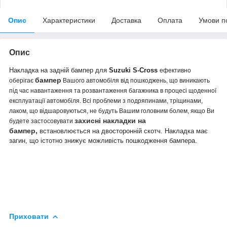
Опис
Характеристики
Доставка
Оплата
Умови п
Опис
Накладка на задній бампер
для
Suzuki S-Cross
ефективно
бампер
оберігає
Вашого автомобіля від пошкоджень, що виникають
під час навантаження та розвантаження багажника в процесі щоденної
експлуатації автомобіля. Всі проблеми з подряпинами, тріщинами,
лаком, що відшаровуються, не будуть Вашим головним болем, якщо Ви
захисні накладки на
будете застосовувати
бампер,
встановлюється на двосторонній скотч.
Накладка має
загин, що істотно знижує можливість пошкодження бампера.
Приховати