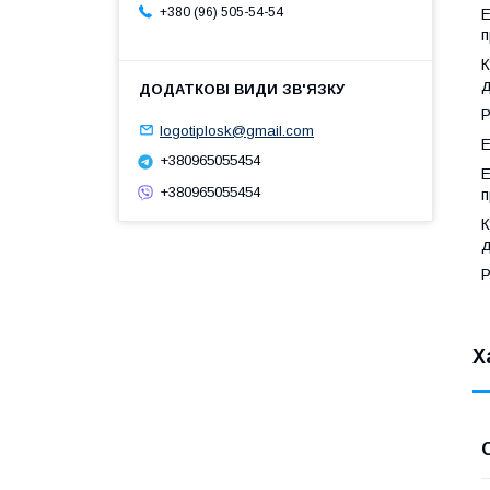
+380 (96) 505-54-54
Е
п
К
д
Р
logotiplosk@gmail.com
Е
+380965055454
Е
+380965055454
п
К
д
Р
Х