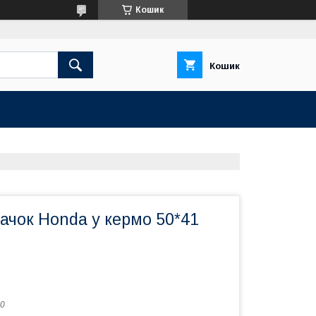
Кошик
Кошик
ачок Honda у кермо 50*41
0