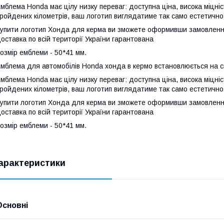
мблема Honda має цілу низку переваг: доступна ціна, висока міцність
ройдених кілометрів, ваш логотип виглядатиме так само естетично, 
упити логотип Хонда для керма ви зможете оформивши замовленн
оставка по всій території України гарантована
озмір емблеми - 50*41 мм.
мблема для автомобілів Honda хонда в кермо встановлюється на с
мблема Honda має цілу низку переваг: доступна ціна, висока міцність
ройдених кілометрів, ваш логотип виглядатиме так само естетично, 
упити логотип Хонда для керма ви зможете оформивши замовленн
оставка по всій території України гарантована
озмір емблеми - 50*41 мм.
арактеристики
Основні