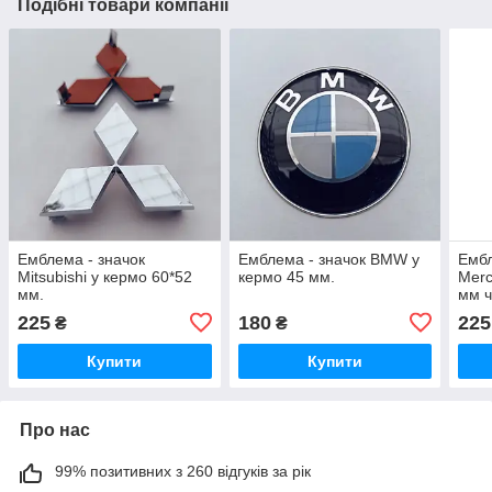
Подібні товари компанії
Емблема - значок
Емблема - значок BMW у
Ембл
Mitsubishi у кермо 60*52
кермо 45 мм.
Merc
мм.
мм 
225
180
225
₴
₴
Купити
Купити
Про нас
99% позитивних з 260 відгуків за рік