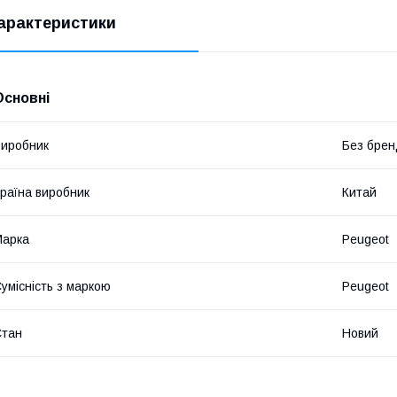
арактеристики
Основні
иробник
Без брен
раїна виробник
Китай
Марка
Peugeot
умісність з маркою
Peugeot
Стан
Новий