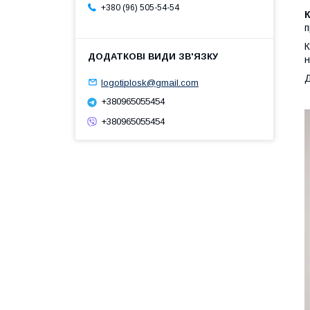
+380 (96) 505-54-54
п
н
Д
logotiplosk@gmail.com
+380965055454
+380965055454