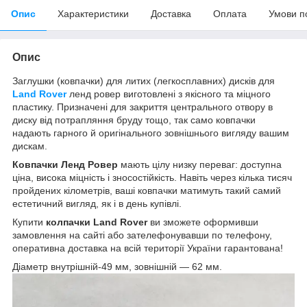
Опис
Характеристики
Доставка
Оплата
Умови п
Опис
Заглушки (ковпачки) для литих (легкосплавних) дисків для
Land Rover
ленд ровер
виготовлені з якісного та міцного
пластику. Призначені для закриття центрального отвору в
диску від потрапляння бруду тощо, так само ковпачки
надають гарного й оригінального зовнішнього вигляду вашим
дискам.
Ковпачки Ленд Ровер
мають цілу низку переваг: доступна
ціна, висока міцність і зносостійкість. Навіть через кілька тисяч
пройдених кілометрів, ваші ковпачки матимуть такий самий
естетичний вигляд, як і в день купівлі.
Купити
колпачки
Land Rover
ви зможете оформивши
замовлення на сайті або зателефонувавши по телефону,
оперативна доставка на всій території України гарантована!
Діаметр внутрішній-49 мм, зовнішній — 62 мм.