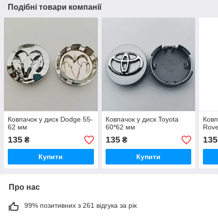
Подібні товари компанії
Ковпачок у диск Dodge 55-
Ковпачок у диск Toyota
Ковп
62 мм
60*62 мм
Rove
135
135
135
₴
₴
Купити
Купити
Про нас
99% позитивних з 261 відгука за рік