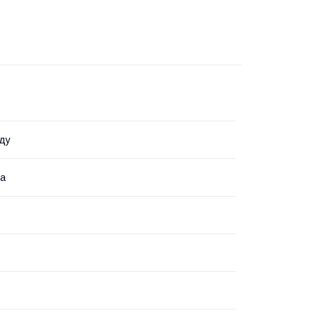
ду
на