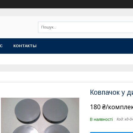
АС
КОНТАКТЫ
Ковпачок у д
180 ₴/компле
В наявності
Код:
кд-0