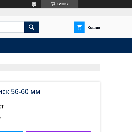
Кошик
Кошик
иск 56-60 мм
кт
4