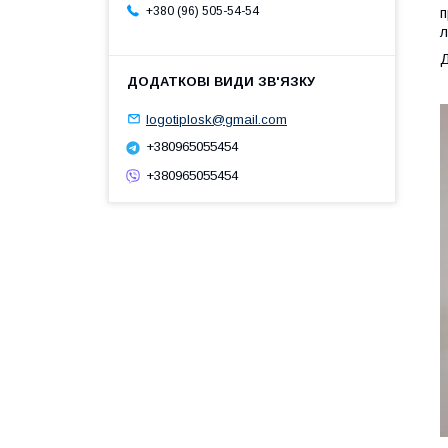
+380 (96) 505-54-54
п
л
Д
logotiplosk@gmail.com
+380965055454
+380965055454