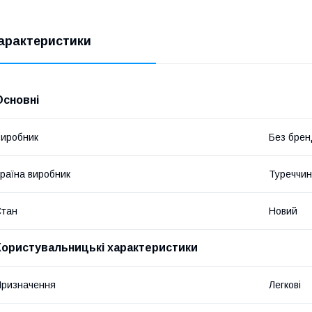
арактеристики
Основні
иробник
Без брен
раїна виробник
Туреччи
Стан
Новий
Користувальницькі характеристики
ризначення
Легкові