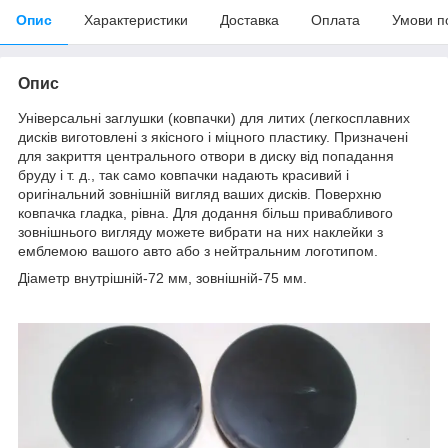
Опис
Характеристики
Доставка
Оплата
Умови п
Опис
Універсальні заглушки (ковпачки) для литих (легкосплавних
дисків
виготовлені з якісного і міцного пластику. Призначені
для закриття центрального отвори в диску від попадання
бруду і т. д., так само ковпачки надають красивий і
оригінальний зовнішній вигляд ваших дисків. Поверхню
ковпачка гладка, рівна. Для додання більш привабливого
зовнішнього вигляду можете вибрати на них наклейки з
емблемою вашого авто або з нейтральним логотипом.
Діаметр внутрішній-72 мм, зовнішній-75 мм.