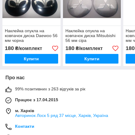
Наклейка опукла на
Наклейка опукла на
Накл
ковпачок диска Daewoo 56
ковпачок диска Mitsubishi
ковп
мм чорна
56 мм сіра
мм 
180
180
180
₴/комплект
₴/комплект
Купити
Купити
Про нас
99% позитивних з 263 відгуків за рік
Працює з 17.04.2015
м. Харків
Авторинок Лоск 5 ряд 37 місце, Харків, Україна
Контакти