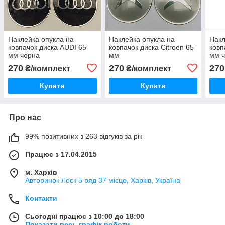
Наклейка опукла на
Наклейка опукла на
Накл
ковпачок диска AUDI 65
ковпачок диска Citroen 65
ковп
мм чорна
мм
мм 
270
270
270
₴/комплект
₴/комплект
Купити
Купити
Про нас
99% позитивних з 263 відгуків за рік
Працює з 17.04.2015
м. Харків
Авторинок Лоск 5 ряд 37 місце, Харків, Україна
Контакти
Сьогодні працює з 10:00 до 18:00
Показати весь графік роботи