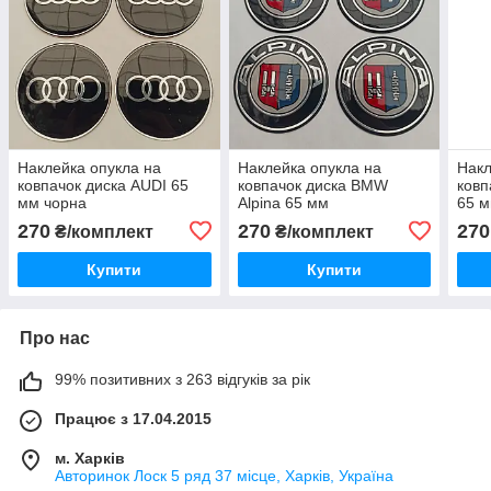
Наклейка опукла на
Наклейка опукла на
Накл
ковпачок диска AUDI 65
ковпачок диска BMW
ковп
мм чорна
Alpina 65 мм
65 
270
270
270
₴/комплект
₴/комплект
Купити
Купити
Про нас
99% позитивних з 263 відгуків за рік
Працює з 17.04.2015
м. Харків
Авторинок Лоск 5 ряд 37 місце, Харків, Україна