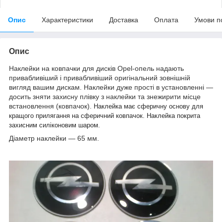
Опис
Характеристики
Доставка
Оплата
Умови п
Опис
Наклейки на ковпачки для дисків Opel-опель надають
привабливіший і привабливіший оригінальний зовнішній
вигляд вашим дискам. Наклейки дуже прості в установленні —
досить зняти захисну плівку з наклейки та знежирити місце
встановлення (ковпачок).
Наклейка має сферичну основу для
кращого прилягання на сферичний ковпачок.
Наклейка покрита
захисним силіконовим шаром.
Діаметр наклейки — 65 мм.