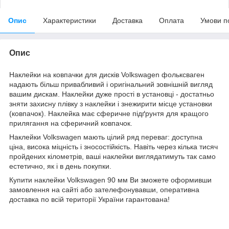
Опис
Характеристики
Доставка
Оплата
Умови п
Опис
Наклейки на ковпачки для дисків Volkswagen фольксваген
надають більш привабливий і оригінальний зовнішній вигляд
вашим дискам. Наклейки дуже прості в установці - достатньо
зняти захисну плівку з наклейки і знежирити місце установки
(ковпачок). Наклейка має сферичне підґрунтя для кращого
прилягання на сферичний ковпачок.
Наклейки Volkswagen мають цілий ряд переваг: доступна
ціна, висока міцність і зносостійкість. Навіть через кілька тисяч
пройдених кілометрів, ваші наклейки виглядатимуть так само
естетично, як і в день покупки.
Купити наклейки Volkswagen 90 мм Ви зможете оформивши
замовлення на сайті або зателефонувавши, оперативна
доставка по всій території України гарантована!