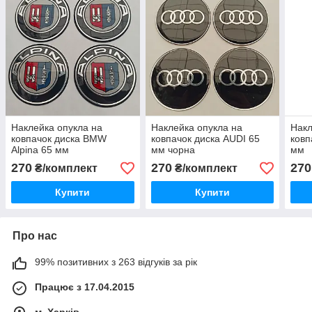
Наклейка опукла на
Наклейка опукла на
Накл
ковпачок диска BMW
ковпачок диска AUDI 65
ковп
Alpina 65 мм
мм чорна
мм
270
270
270
₴/комплект
₴/комплект
Купити
Купити
Про нас
99% позитивних з 263 відгуків за рік
Працює з 17.04.2015