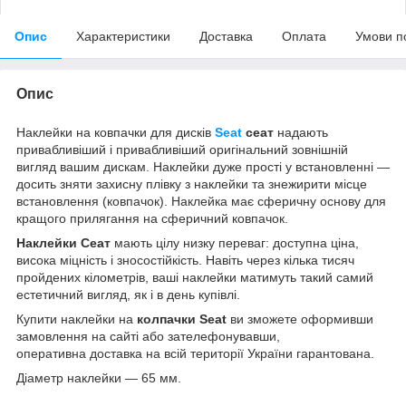
Опис
Характеристики
Доставка
Оплата
Умови п
Опис
Наклейки на ковпачки для дисків
Seat
сеат
надають
привабливіший і привабливіший оригінальний зовнішній
вигляд вашим дискам. Наклейки дуже прості у встановленні —
досить зняти захисну плівку з наклейки та знежирити місце
встановлення (ковпачок). Наклейка має сферичну основу для
кращого прилягання на сферичний ковпачок.
Наклейки Сеат
мають цілу низку переваг: доступна ціна,
висока міцність і зносостійкість. Навіть через кілька тисяч
пройдених кілометрів, ваші наклейки матимуть такий самий
естетичний вигляд, як і в день купівлі.
Купити наклейки на
колпачки Seat
ви зможете оформивши
замовлення на сайті або зателефонувавши,
оперативна доставка на всій території України гарантована.
Діаметр наклейки — 65 мм.