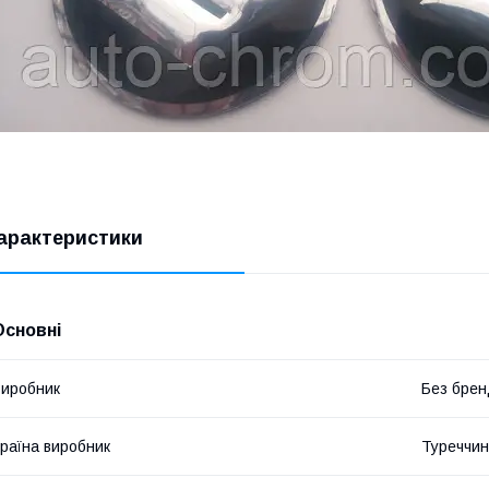
арактеристики
Основні
иробник
Без брен
раїна виробник
Туреччи