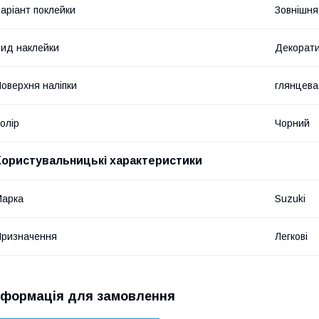
аріант поклейки
Зовнішня
ид наклейки
Декорат
оверхня наліпки
глянцева
олір
Чорний
Користувальницькі характеристики
Марка
Suzuki
ризначення
Легкові
нформація для замовлення