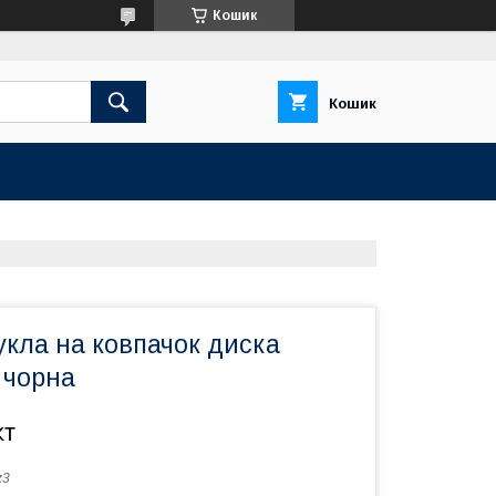
Кошик
Кошик
кла на ковпачок диска
 чорна
кт
z3