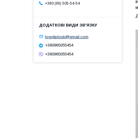
в
+380 (96) 505-54-54
м
Д
logotiplosk@gmail.com
+380965055454
+380965055454