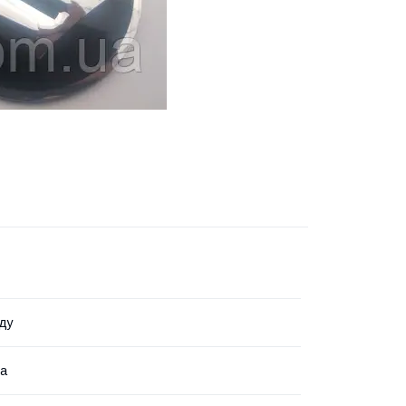
ду
на