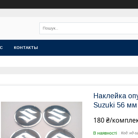
АС
КОНТАКТЫ
Наклейка опу
Suzuki 56 мм
180 ₴/компле
В наявності
Код:
нд-s