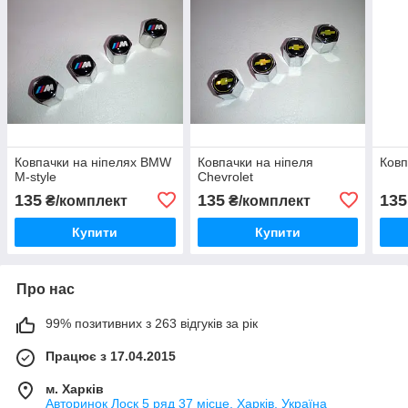
Ковпачки на ніпелях BMW
Ковпачки на ніпеля
Ковп
M-style
Chevrolet
135
135
135
₴/комплект
₴/комплект
Купити
Купити
Про нас
99% позитивних з 263 відгуків за рік
Працює з 17.04.2015
м. Харків
Авторинок Лоск 5 ряд 37 місце, Харків, Україна