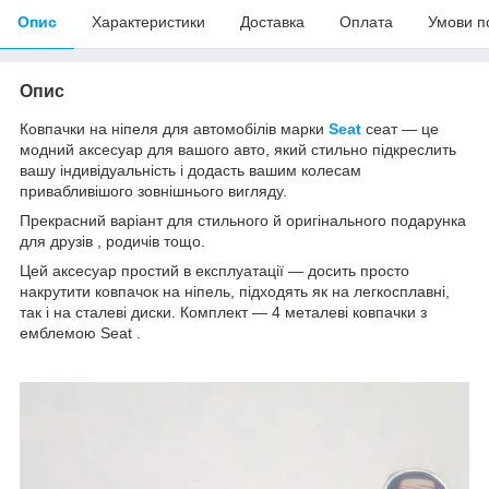
Опис
Характеристики
Доставка
Оплата
Умови п
Опис
Ковпачки на ніпеля для автомобілів марки
Seat
сеат — це
модний аксесуар для вашого авто, який стильно підкреслить
вашу індивідуальність і додасть вашим колесам
привабливішого зовнішнього вигляду.
Прекрасний варіант для стильного й оригінального подарунка
для друзів , родичів тощо.
Цей аксесуар простий в експлуатації — досить просто
накрутити ковпачок на ніпель, підходять як на легкосплавні,
так і на сталеві диски. Комплект — 4 металеві ковпачки з
емблемою Seat
.