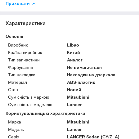
Приховати
Характеристики
Основні
Виробник
Libao
Країна виробник
Китай
Тип запчастини
Аналог
Фарбування
Не вимагається
Тип накладки
Накладки на дзеркала
Матеріал
ABS-пластик
Стан
Новий
Сумісність з маркою
Mitsubishi
Сумісність з моделлю
Lancer
Користувальницькі характеристики
Марка
Mitsubishi
Модель
Lancer
Серія
LANCER Sedan (CY/Z_A)