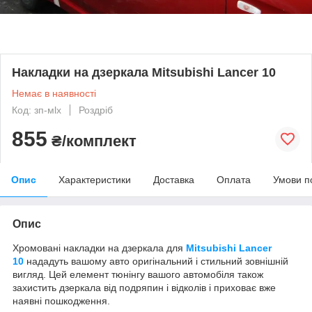
Накладки на дзеркала Mitsubishi Lancer 10
Немає в наявності
Код: зп-мlx
Роздріб
855
₴/комплект
Опис
Характеристики
Доставка
Оплата
Умови п
Опис
Хромовані накладки на дзеркала для
Mitsubishi Lancer
10
нададуть вашому авто оригінальний і стильний зовнішній
вигляд. Цей елемент тюнінгу вашого автомобіля також
захистить дзеркала від подряпин і відколів і приховає вже
наявні пошкодження.