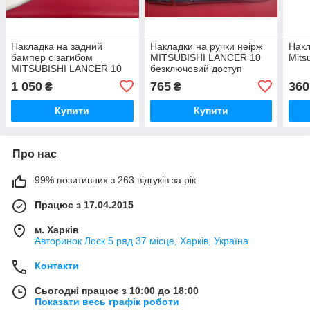
Накладка на задний
Накладки на ручки неірж
Накл
бампер с загибом
MITSUBISHI LANCER 10
Mits
MITSUBISHI LANCER 10
безключовий доступ
1 050
765
360
₴
₴
Купити
Купити
Про нас
99% позитивних з 263 відгуків за рік
Працює з 17.04.2015
м. Харків
Авторинок Лоск 5 ряд 37 місце, Харків, Україна
Контакти
Сьогодні працює з 10:00 до 18:00
Показати весь графік роботи