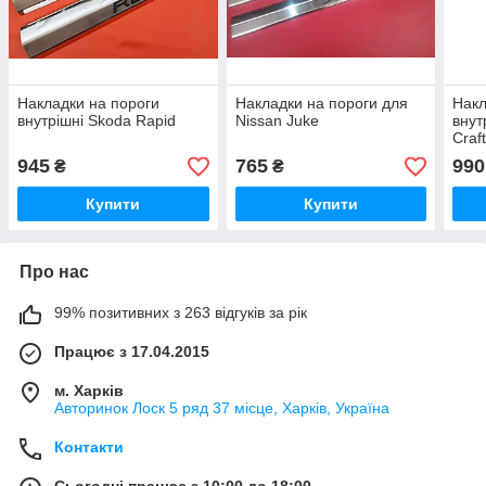
Накладки на пороги
Накладки на пороги для
Накл
внутрішні Skoda Rapid
Nissan Juke
внут
Craf
945
765
990
₴
₴
Купити
Купити
Про нас
99% позитивних з 263 відгуків за рік
Працює з 17.04.2015
м. Харків
Авторинок Лоск 5 ряд 37 місце, Харків, Україна
Контакти