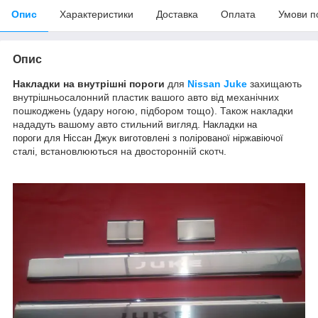
Опис
Характеристики
Доставка
Оплата
Умови п
Опис
Накладки на внутрішні пороги
для
Nissan Juke
захищають
внутрішньосалонний пластик вашого авто від механічних
пошкоджень (удару ногою, підбором тощо). Також накладки
нададуть вашому авто стильний вигляд.
Накладки на
пороги для Ніссан Джук виготовлені з полірованої н
іржавіючої
встановлюються на двосторонній скотч.
сталі,