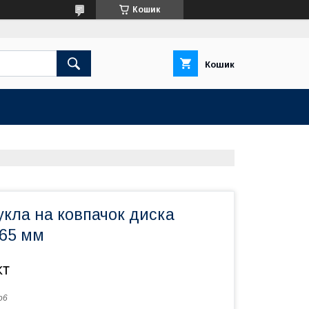
Кошик
Кошик
кла на ковпачок диска
 65 мм
кт
o6