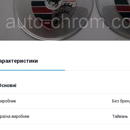
арактеристики
Основні
иробник
Без брен
раїна виробник
Тайвань