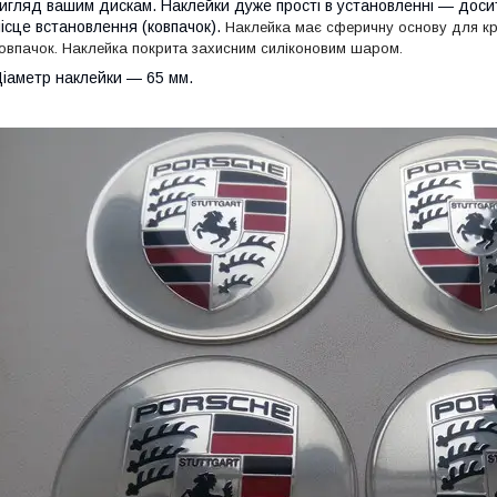
игляд вашим дискам. Наклейки дуже прості в установленні — досит
ісце встановлення (ковпачок).
Наклейка має сферичну основу для к
овпачок.
Наклейка покрита захисним силіконовим шаром.
іаметр наклейки — 65 мм.