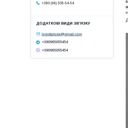
в
+380 (96) 505-54-54
м
к
Д
logotiplosk@gmail.com
+380965055454
+380965055454