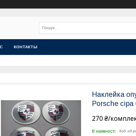
АС
КОНТАКТЫ
Наклейка опу
Porsche сіра
270 ₴/компле
В наявності
Код:
нд-p