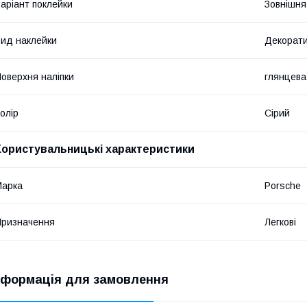
аріант поклейки
Зовнішня
ид наклейки
Декорат
оверхня наліпки
глянцева
олір
Сірий
Користувальницькі характеристики
Марка
Porsche
ризначення
Легкові
нформація для замовлення