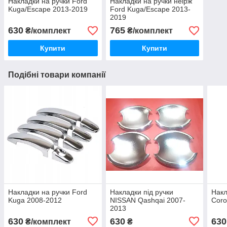
Накладки на ручки Ford
Накладки на ручки неірж
Kuga/Escape 2013-2019
Ford Kuga/Escape 2013-
2019
630
765
₴/комплект
₴/комплект
Купити
Купити
Подібні товари компанії
Накладки на ручки Ford
Накладки під ручки
Накл
Kuga 2008-2012
NISSAN Qashqai 2007-
Coro
2013
630
630
630
₴/комплект
₴