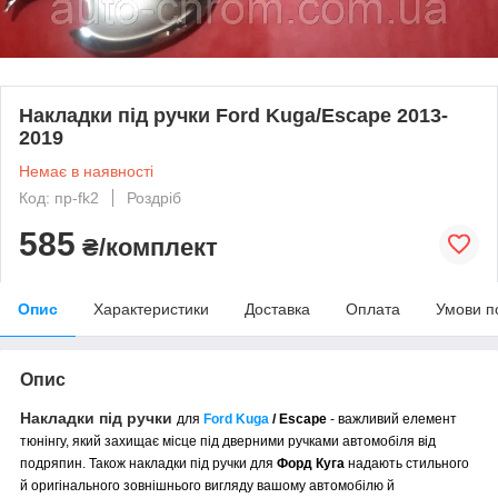
Накладки під ручки Ford Kuga/Escape 2013-
2019
Немає в наявності
Код: пр-fk2
Роздріб
585
₴/комплект
Опис
Характеристики
Доставка
Оплата
Умови п
Опис
Накладки під ручки
для
Ford Kuga
/ Escape
- важливий елемент
тюнінгу, який
захищає місце під дверними ручками автомобіля від
подряпин
. Також накладки під ручки для
Форд
Куга
надають стильного
й оригінального зовнішнього вигляду вашому автомобілю й