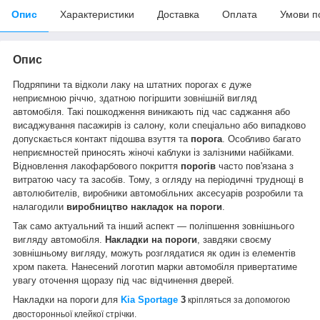
Опис
Характеристики
Доставка
Оплата
Умови п
Опис
Подряпини та відколи лаку на штатних порогах є дуже
неприємною річчю, здатною погіршити зовнішній вигляд
автомобіля. Такі пошкодження виникають під час саджання або
висаджування пасажирів із салону, коли спеціально або випадково
допускається контакт підошва взуття та
порога
. Особливо багато
неприємностей приносять жіночі каблуки із залізними набійками.
Відновлення лакофарбового покриття
порогів
часто пов'язана з
витратою часу та засобів. Тому, з огляду на періодичні труднощі в
автолюбителів, виробники автомобільних аксесуарів розробили та
налагодили
виробництво накладок на пороги
.
Так само актуальний та інший аспект — поліпшення зовнішнього
вигляду автомобіля.
Накладки на пороги
, завдяки своєму
зовнішньому вигляду, можуть розглядатися як один із елементів
хром пакета. Нанесений логотип марки автомобіля привертатиме
увагу оточення щоразу під час відчинення дверей.
Накладки на пороги для
Kia Sportage
3
кріпляться за допомогою
двосторонньої клейкої стрічки.