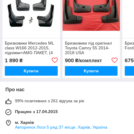
Бризковики Mercedes ML
Бризковики під оригінал
Бриз
class W166 2012-2015,
Toyota Camry 55 2014-
Ford
підніжки+AMG ПАКЕТ, (4
2018 USA
шт.)
1 890
900
675
₴
₴/комплект
Купити
Купити
Про нас
99% позитивних з 261 відгука за рік
Працює з 17.04.2015
м. Харків
Авторинок Лоск 5 ряд 37 місце, Харків, Україна