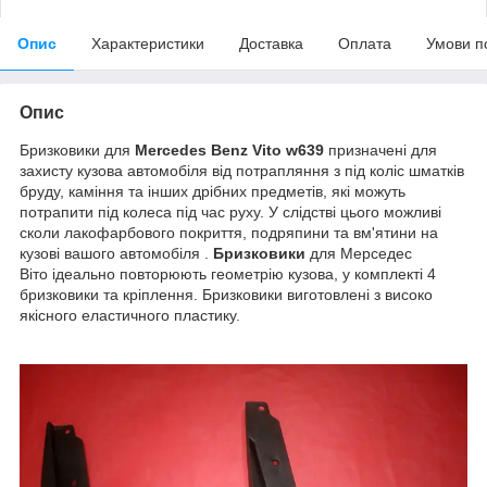
Опис
Характеристики
Доставка
Оплата
Умови п
Опис
Бризковики для
Mercedes Benz Vito w639
призначені для
захисту кузова автомобіля від потрапляння з під коліс шматків
бруду, каміння та інших дрібних предметів, які можуть
потрапити під колеса під час руху. У слідстві цього можливі
сколи лакофарбового покриття, подряпини та вм'ятини на
кузові вашого автомобіля .
Бризковики
для Мерседес
Віто ідеально повторюють геометрію кузова, у комплекті 4
бризковики та кріплення. Бризковики виготовлені з високо
якісного еластичного пластику.