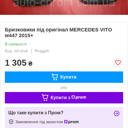
Бризковики під оригінал MERCEDES VITO
w447 2015+
В наявності
Код: mf-mv4
Роздріб
1 305
₴
Купити
або
Купити з
Що таке купити з Пром?
Замовлення під захистом