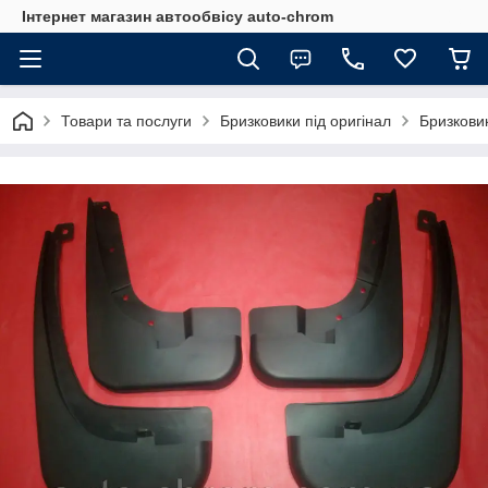
Інтернет магазин автообвісу auto-chrom
Товари та послуги
Бризковики під оригінал
Бризкови