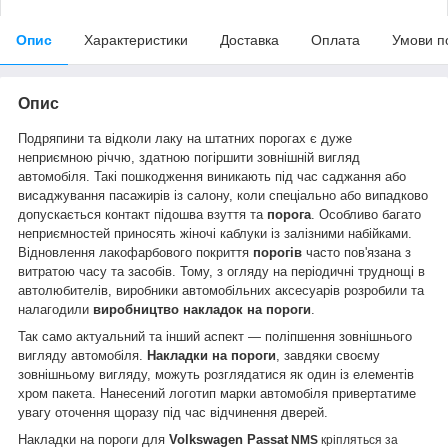
Опис
Характеристики
Доставка
Оплата
Умови п
Опис
Подряпини та відколи лаку на штатних порогах є дуже
неприємною річчю, здатною погіршити зовнішній вигляд
автомобіля. Такі пошкодження виникають під час саджання або
висаджування пасажирів із салону, коли спеціально або випадково
допускається контакт підошва взуття та
порога
. Особливо багато
неприємностей приносять жіночі каблуки із залізними набійками.
Відновлення лакофарбового покриття
порогів
часто пов'язана з
витратою часу та засобів. Тому, з огляду на періодичні труднощі в
автолюбителів, виробники автомобільних аксесуарів розробили та
налагодили
виробництво накладок на пороги
.
Так само актуальний та інший аспект — поліпшення зовнішнього
вигляду автомобіля.
Накладки на пороги
, завдяки своєму
зовнішньому вигляду, можуть розглядатися як один із елементів
хром пакета. Нанесений логотип марки автомобіля привертатиме
увагу оточення щоразу під час відчинення дверей.
Накладки на пороги для
Volkswagen
Passat
NMS
кріпляться за