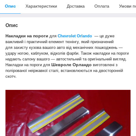
Опис
Характеристики
Доставка
Оплата
Умови п
Опис
Накладки на пороги
для
Chevrolet Orlando
— це дуже
важливий і практичний елемент тюнінгу, який призначений
для захисту кузова вашого авто від механічних пошкоджень —
удару ногою, каблуком, відколів фарби. Також накладки на пороги
надають салону вашого — автостильний та оригінальний вигляд.
Шевроле Орландо
Накладки на пороги для
виготовлені з
полірованої неіржавкої сталі, встановлюються на двосторонній
скотч.