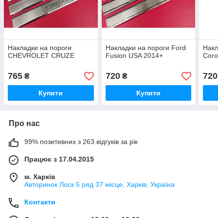
Накладки на пороги
Накладки на пороги Ford
Накл
CHEVROLET CRUZE
Fusion USA 2014+
Coro
765
720
720
₴
₴
Купити
Купити
Про нас
99% позитивних з 263 відгуків за рік
Працює з 17.04.2015
м. Харків
Авторинок Лоск 5 ряд 37 місце, Харків, Україна
Контакти