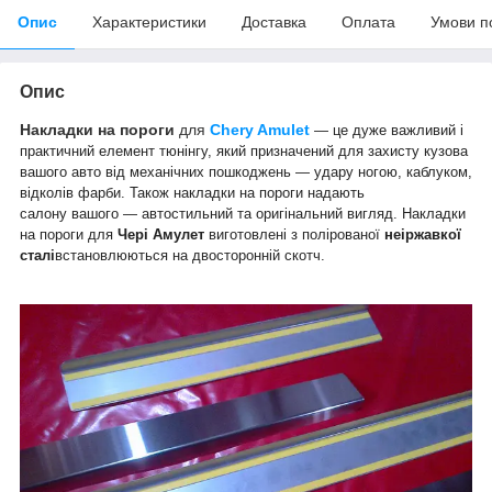
Опис
Характеристики
Доставка
Оплата
Умови п
Опис
Накладки на пороги
для
Chery Amulet
— це дуже важливий і
практичний елемент тюнінгу, який призначений для захисту кузова
вашого авто від механічних пошкоджень — удару ногою, каблуком,
відколів фарби. Також накладки на пороги надають
салону вашого — автостильний та оригінальний вигляд. Накладки
на пороги для
Чері Амулет
виготовлені з полірованої
неіржавкої
сталі
встановлюються на двосторонній скотч.