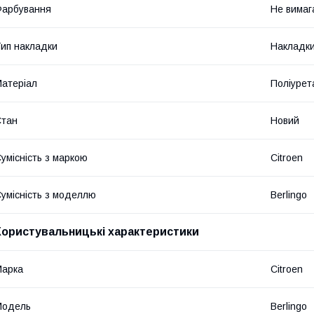
Фарбування
Не вимаг
ип накладки
Накладки
атеріал
Поліурет
Стан
Новий
умісність з маркою
Citroen
умісність з моделлю
Berlingo
Користувальницькі характеристики
Марка
Citroen
Модель
Berlingo