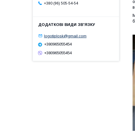
о
+380 (96) 505-54-54
в
М
б
logotiplosk@gmail.com
+380965055454
+380965055454