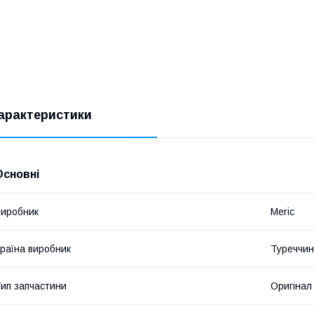
арактеристики
Основні
иробник
Meric
раїна виробник
Туреччи
ип запчастини
Оригінал