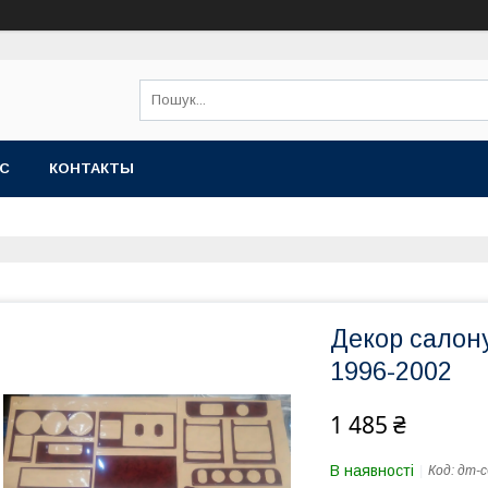
АС
КОНТАКТЫ
Декор салону
1996-2002
1 485 ₴
В наявності
Код:
дт-с