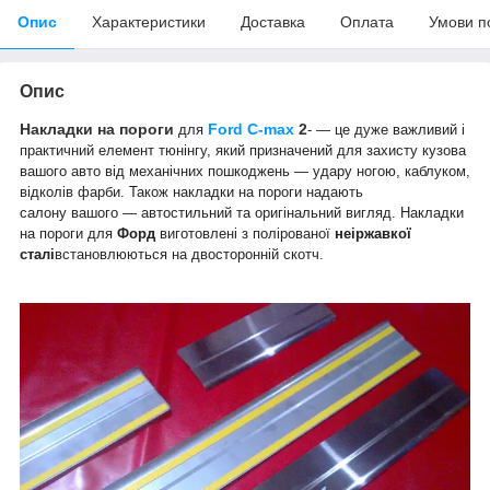
Опис
Характеристики
Доставка
Оплата
Умови п
Опис
Накладки на пороги
Ford C-max
2
для
-
— це дуже важливий і
практичний елемент тюнінгу, який призначений для захисту кузова
вашого авто від механічних пошкоджень — удару ногою, каблуком,
відколів фарби. Також накладки на пороги надають
салону вашого — автостильний та оригінальний вигляд. Накладки
на пороги для
Форд
виготовлені з полірованої
неіржавкої
сталі
встановлюються на двосторонній скотч.