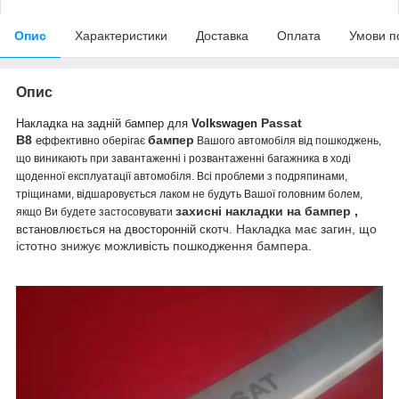
Опис
Характеристики
Доставка
Оплата
Умови п
Опис
Passat
Накладка на задній бампер для
Volkswagen
B8
бампер
е
ффективно оберігає
Вашого автомобіля від пошкоджень,
що виникають при завантаженні і розвантаженні багажника в ході
щоденної експлуатації автомобіля. Всі проблеми з подряпинами,
тріщинами, відшаровується лаком не будуть Вашої головним болем,
захисні накладки на бампер ,
якщо Ви будете застосовувати
Накладка має загин, що
встановлюється на двосторонній скотч.
істотно знижує можливість пошкодження бампера.