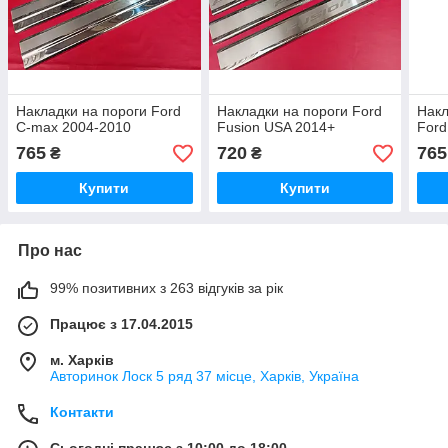
Накладки на пороги Ford
Накладки на пороги Ford
Накл
C-max 2004-2010
Fusion USA 2014+
Ford
765
720
765
₴
₴
Купити
Купити
Про нас
99% позитивних з 263 відгуків за рік
Працює з 17.04.2015
м. Харків
Авторинок Лоск 5 ряд 37 місце, Харків, Україна
Контакти