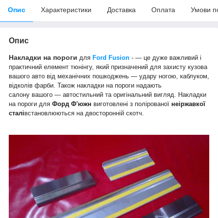
Опис
Характеристики
Доставка
Оплата
Умови п
Опис
Накладки на пороги
для
Ford Fusion
-
— це дуже важливий і
практичний елемент тюнінгу, який призначений для захисту кузова
вашого авто від механічних пошкоджень — удару ногою, каблуком,
відколів фарби. Також накладки на пороги надають
салону вашого — автостильний та оригінальний вигляд. Накладки
на пороги для
Форд
Ф'южн
виготовлені з полірованої
неіржавкої
сталі
встановлюються на двосторонній скотч.